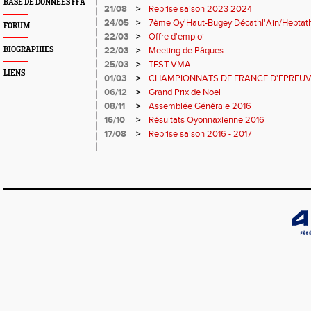
BASE DE DONNÉES FFA
21/08
>
Reprise saison 2023 2024
24/05
>
7ème Oy'Haut-Bugey Décathl'Ain/Heptath
FORUM
22/03
>
Offre d'emploi
BIOGRAPHIES
22/03
>
Meeting de Pâques
25/03
>
TEST VMA
LIENS
01/03
>
CHAMPIONNATS DE FRANCE D'EPREUV
06/12
>
Grand Prix de Noël
08/11
>
Assemblée Générale 2016
16/10
>
Résultats Oyonnaxienne 2016
17/08
>
Reprise saison 2016 - 2017