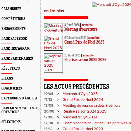
CALENDRIER
en lire plus
COMPÉTITIONS
8 Avril 2026
|
actualité
ENGAGEMENTS
Meeting d'ouverture
6 Décembre 2025
|
actualité
PAGE FACEBOOK
Grand Prix de Noël 2025
PAGE INSTAGRAM
29 Août 2025
|
actualité
PAGE PARTENAIRES
Reprise saison 2025 2026
RÉSULTATS
BILANS
LES ACTUS PRÉCÉDENTES
QUALIFIÉ(E)S
19/06
>
Mercredi d'Oyo 2025
CATÉGORIES D'ÂGE FFA
17/12
>
Grand Prix de Noël 2024
13/09
>
Meeting de reprise cadets à séniors
BARÈMES ET TABLES DE
20/08
>
Reprise saison 2024 2025
COTATIONS
12/06
>
Mercredi d'Oyo 2024
SÉLECTIONS
17/04
>
Championnats de France Elite épreuves-
15/12
>
Grand Prix de Noël 2023